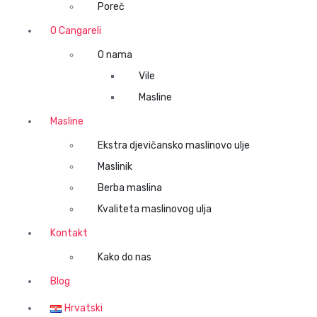
Poreč
O Cangareli
O nama
Vile
Masline
Masline
Ekstra djevičansko maslinovo ulje
Maslinik
Berba maslina
Kvaliteta maslinovog ulja
Kontakt
Kako do nas
Blog
Hrvatski