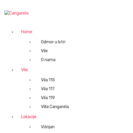
S
k
Cangarela web
i
p
t
Home
o
c
Odmor u Istri
o
Vile
n
O nama
t
e
Vile
n
Vila 115
t
Vila 117
Vila 119
Villa Cangarela
Lokacije
Višnjan