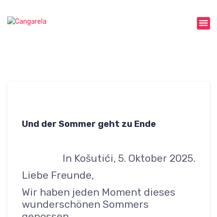
Z
u
Cangarela web
m
I
n
h
a
l
t
s
p
r
Und der Sommer geht zu Ende
i
n
g
In Košutići, 5. Oktober 2025.
e
Liebe Freunde,
n
Wir haben jeden Moment dieses
wunderschönen Sommers
genossen.