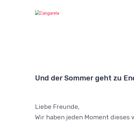
Z
u
Cangarela web
m
I
n
h
a
l
t
s
p
r
Und der Sommer geht zu En
i
n
g
e
Liebe Freunde,
n
Wir haben jeden Moment dieses